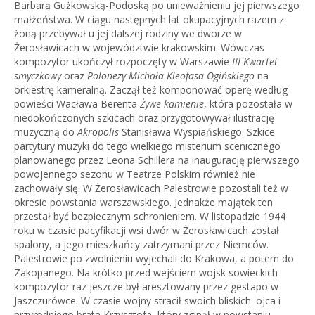
Barbarą Gużkowską-Podoską po unieważnieniu jej pierwszego
małżeństwa. W ciągu następnych lat okupacyjnych razem z
żoną przebywał u jej dalszej rodziny we dworze w
Żerosławicach w województwie krakowskim. Wówczas
kompozytor ukończył rozpoczęty w Warszawie
III Kwartet
smyczkowy
oraz
Polonezy Michała Kleofasa Ogińskiego
na
orkiestrę kameralną. Zaczął też komponować operę według
powieści Wacława Berenta
Żywe kamienie
, która pozostała w
niedokończonych szkicach oraz przygotowywał ilustrację
muzyczną do
Akropolis
Stanisława Wyspiańskiego. Szkice
partytury muzyki do tego wielkiego misterium scenicznego
planowanego przez Leona Schillera na inaugurację pierwszego
powojennego sezonu w Teatrze Polskim również nie
zachowały się. W Żerosławicach Palestrowie pozostali też w
okresie powstania warszawskiego. Jednakże majątek ten
przestał być bezpiecznym schronieniem. W listopadzie 1944
roku w czasie pacyfikacji wsi dwór w Żerosławicach został
spalony, a jego mieszkańcy zatrzymani przez Niemców.
Palestrowie po zwolnieniu wyjechali do Krakowa, a potem do
Zakopanego. Na krótko przed wejściem wojsk sowieckich
kompozytor raz jeszcze był aresztowany przez gestapo w
Jaszczurówce. W czasie wojny stracił swoich bliskich: ojca i
przyrodniego brata Krzysztofa, który zginął w powstaniu.