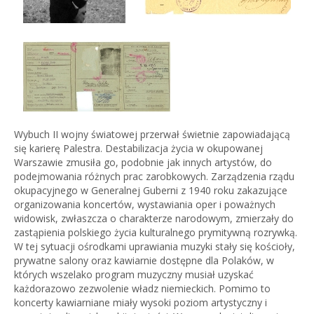
Wybuch II wojny światowej przerwał świetnie zapowiadającą
się karierę Palestra. Destabilizacja życia w okupowanej
Warszawie zmusiła go, podobnie jak innych artystów, do
podejmowania różnych prac zarobkowych. Zarządzenia rządu
okupacyjnego w Generalnej Guberni z 1940 roku zakazujące
organizowania koncertów, wystawiania oper i poważnych
widowisk, zwłaszcza o charakterze narodowym, zmierzały do
zastąpienia polskiego życia kulturalnego prymitywną rozrywką.
W tej sytuacji ośrodkami uprawiania muzyki stały się kościoły,
prywatne salony oraz kawiarnie dostępne dla Polaków, w
których wszelako program muzyczny musiał uzyskać
każdorazowo zezwolenie władz niemieckich. Pomimo to
koncerty kawiarniane miały wysoki poziom artystyczny i