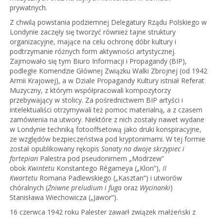
prywatnych.
Z chwilą powstania podziemnej Delegatury Rządu Polskiego w
Londynie zaczęły się tworzyć również tajne struktury
organizacyjne, mające na celu ochronę dóbr kultury i
podtrzymanie różnych form aktywności artystycznej.
Zajmowało się tym Biuro Informacji i Propagandy (BIP),
podległe Komendzie Głównej Związku Walki Zbrojnej (od 1942
Armii Krajowej), a w Dziale Propagandy Kultury istniał Referat
Muzyczny, z którym współpracowali kompozytorzy
przebywający w stolicy. Za pośrednictwem BIP artyści i
intelektualiści otrzymywali też pomoc materialną, a z czasem
zamówienia na utwory. Niektóre z nich zostały nawet wydane
w Londynie techniką fotooffsetową jako druki konspiracyjne,
ze względów bezpieczeństwa pod kryptonimami. W tej formie
został opublikowany rękopis
Sonaty na dwoje skrzypiec i
fortepian
Palestra pod pseudonimem „Modrzew”
obok
Kwintetu
Konstantego Régameya („Klon”),
II
Kwartetu
Romana Padlewskiego („Kasztan”) i utworów
chóralnych (
Żniwne preludium i fuga
oraz
Wycinanki
)
Stanisława Wiechowicza („Jawor”).
16 czerwca 1942 roku Palester zawarł związek małżeński z