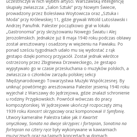
uczestniczyli w nich wybitni artyści. Warszawską inteligencję
skupiały zwłaszcza: „Salon Sztuki” przy Nowym Świecie,
prowadzony przez Bolesława Woytowicza oraz „Sztuka i
Moda” przy Królewskiej 11, gdzie grywali Witold Lutosławski i
Andrzej Panufnik. Palester początkowo grał w lokalu
„Gastronomia” przy skrzyżowaniu Nowego Światu i Alej
Jerozolimskich. Jednakże już 8 maja 1940 roku podczas obławy
został aresztowany i osadzony w więzieniu na Pawiaku. Po
ponad sześciu tygodniach udało mu się wydostać z rąk
gestapo dzięki pomocy przyjaciół. Został jednak wkrótce
ostrzeżony przez Zbigniewa Drzewieckiego, że gestapo
wypytywało go w czasie przesłuchania o muzyków polskich, a
zwłaszcza o członków zarządu polskiej sekcji
Międzynarodowego Towarzystwa Muzyki Współczesnej. By
uniknąć powtórnego aresztowania Palester jesienią 1940 roku
wyjechał z Warszawy do Jędrzejowa, gdzie znalazł schronienie
u rodziny Przypkowskich. Powrócił wówczas do pracy
kompozytorskiej. W Jędrzejowie ukończył rozpoczęty zimą
1939 roku
Koncert skrzypcowy
oraz komponował
II Symfonię
.
Utwory kameralne Palestra takie jak
II Kwartet
smyczkowy
,
Sonata na dwoje skrzypiec i fortepian
,
Sonatina na
fortepian na cztery ręce
były wykonywane w kawiarniach
muzycznych oraz na tajnych koncertach w domach